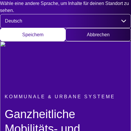
Wähle eine andere Sprache, um Inhalte für deinen Standort zu
Fast access
Kontakt
Suche
EN
DE
English
Deut
sehen.
Sprache auswählen
Speichern
Abbrechen
KOMMUNALE & URBANE SYSTEME
:
Ganzheitliche
Mobilitäts‑ und