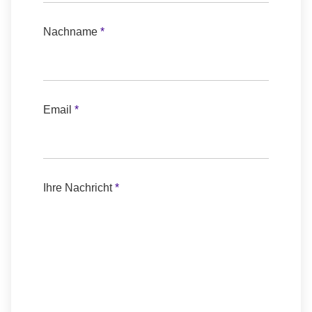
Nachname
*
Email
*
Nachricht
Ihre Nachricht
*
Agreement
Layout