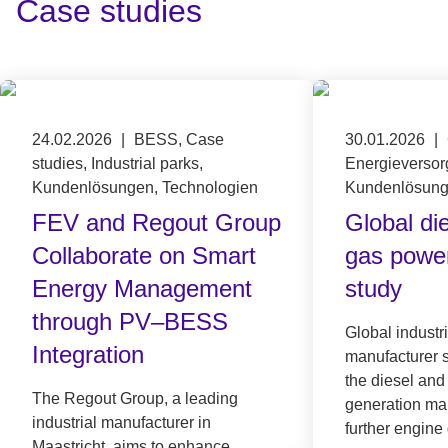
:
Case studies
Published on 24.02.2026
24.02.2026
|
BESS, Case
Published on 
30.01.2026
|
studies, Industrial parks,
Energieversor
Kundenlösungen, Technologien
Kundenlösun
FEV and Regout Group
Global di
Collaborate on Smart
gas power
Energy Management
study
through PV–BESS
Global industr
Integration
manufacturer 
the diesel and
The Regout Group, a leading
generation mar
industrial manufacturer in
further engine
Maastricht, aims to enhance