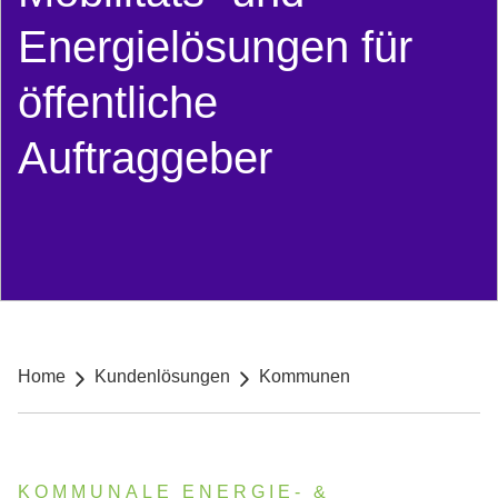
Energielösungen für
öffentliche
Auftraggeber
Breadcrumb navigation
Home
Kundenlösungen
Kommunen
KOMMUNALE ENERGIE‑ &