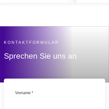
KONTAKTFORMULAR
:
Sprechen Sie uns an
Vorname
*