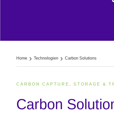
Breadcrumb navigation
Home
Technologien
Carbon Solutions
CARBON CAPTURE, STORAGE & 
:
Carbon Solutio