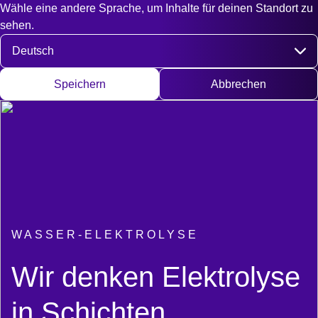
Wähle eine andere Sprache, um Inhalte für deinen Standort zu
Fast access
Kontakt
Suche
EN
DE
English
Deut
sehen.
Sprache auswählen
Speichern
Abbrechen
WASSER-ELEKTROLYSE
:
Wir denken Elektrolyse
in Schichten