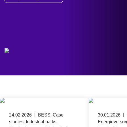
Published on 24.02.2026
24.02.2026
|
BESS, Case
Published on 
30.01.2026
|
studies, Industrial parks,
Energieversor